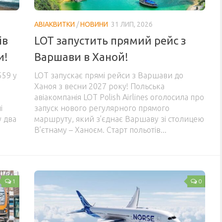
АВІАКВИТКИ
/
НОВИНИ
31 ЛИП, 2026
ів
LOT запустить прямий рейс з
и!
Варшави в Ханой!
559 у
LOT запускає прямі рейси з Варшави до
Ханоя з весни 2027 року! Польська
авіакомпанія LOT Polish Airlines оголосила про
і
запуск нового регулярного прямого
у два
маршруту, який з’єднає Варшаву зі столицею
В’єтнаму – Ханоєм. Старт польотів...
1
0