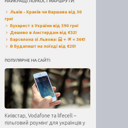
НАЙКРАЩІ ЛОУКОСТ МАРШРУТИ:
Львів - Краків чи Варшава від 30
грн!
Бухарест з України від 590 грн!
Дешево в Амстердам від €32!
Барселона зі Львова:
+
= 36€!
В Будапешт на поїзді від €20!
ПОПУЛЯРНЕ НА САЙТІ
Київстар, Vodafone та lifecell –
пільговий роумінг для українців у