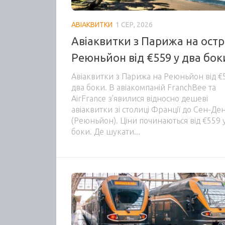
АВІАКВИТКИ
1 СЕР, 2026
Авіаквитки з Парижа на остр
Реюньйон від €559 у два бок
Авіаквитки з Парижа на Реюньйон від €
два боки. В авіакомпаній FranchBee та
AirFrance з’явилися відносно дешеві
авіаквитки зі столиці Франції до Сен-Ден
(Реюньйон). Ціни починаються від €559 
боки. Де шукати...