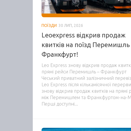
ПОЇЗДИ
30 ЛИП, 2026
Leoexpress відкрив продаж
квитків на поїзд Перемишль
Франкфурт!
Leo Express знову відкрив продаж квитк
прямі рейси Перемишль – Франкфурт
Чеський приватний залізничний переві
Leo Express після кількамісячної перерв
знову відкрив продаж квитків на прямі 
між Перемишлем та Франкфуртом-на-М
Перші доступні...