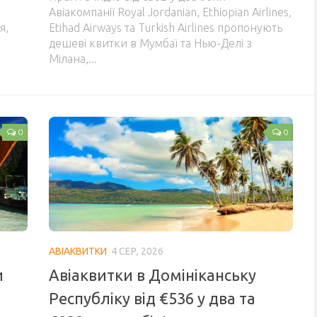
Авіакомпанії Royal Jordanian, Ethiopian Airlines,
я,
Etihad Airways та Turkish Airlines пропонують
дешеві квитки в Мумбаї та Нью-Делі з
Мілана,...
0
0
АВІАКВИТКИ
4 СЕР, 2026
и
Авіаквитки в Домініканську
Республіку від €536 у два та