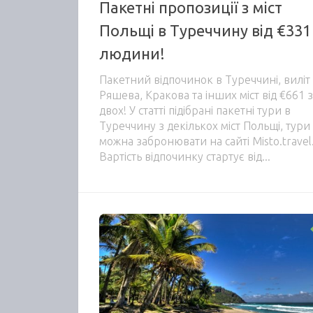
Пакетні пропозиції з міст
Польщі в Туреччину від €331
людини!
Пакетний відпочинок в Туреччині, виліт
Ряшева, Кракова та інших міст від €661 
двох! У статті підібрані пакетні тури в
Туреччину з декількох міст Польщі, тури
можна забронювати на сайті Misto.travel
Вартість відпочинку стартує від...