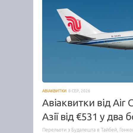
АВІАКВИТКИ
8 СЕР, 2026
Авіаквитки від Air 
Азії від €531 у два 
Перельоти з Будапешта в Тайбей, Гонкон