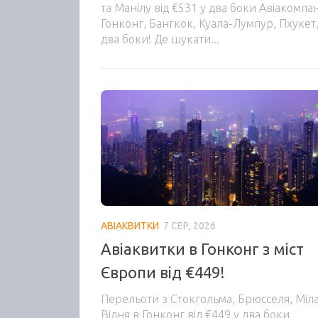
та Манілу від €531 у два боки Авіакомпа
Гонконг, Бангкок, Куала-Лумпур, Пхукет,
два боки! Де шукати...
АВІАКВИТКИ
7 СЕР, 2026
Авіаквитки в Гонконг з міст
Європи від €449!
Перельоти з Стокгольма, Брюсселя, Міла
Відня в Гонконг від €449 у два боки