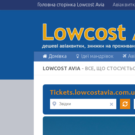
Головна сторінка Lowcost Avia
Авіаквит
Домівка
Ідеї мандрівок
Аві
LOWCOST AVIA
- ВСЕ, ЩО СТОСУЄТ