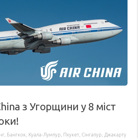
China з Угорщини у 8 міст
боки!
г, Бангкок, Куала-Лумпур, Пхукет, Сінгапур, Джакарту