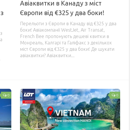
Авіаквитки в Канаду з міст
 з
Європи від €325 у два боки!
Перельоти з Європи в Канаду від €325 у два
боки! Авіакомпанії WestJet, Air Transat,
 з
French Bee пропонують дешеві квитки в
за
Монреаль, Калгарі та Галіфакс з декількох
міст Європи від €325 у два боки! Де шукати
авіаквитки? Авіаквитки...
.
0
0