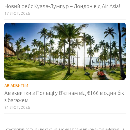
Новий рейс Куала-Лумпур – Лондон від Air Asia!
17 ЛЮТ, 2026
АВІАКВИТКИ
Авіаквитки з Польщі у В’єтнам від €166 в один бік
з багажем!
21 ЛЮТ, 2026
LowcostAvia.com.ua
- це сайт, на якому зібрана різноманітна інформація