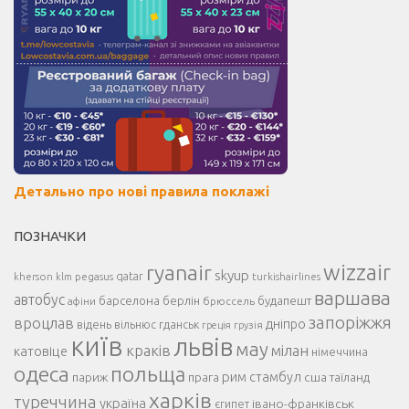
Детально про нові правила поклажі
ПОЗНАЧКИ
ryanair
wizzair
skyup
kherson
pegasus
qatar
turkishairlines
klm
варшава
автобус
барселона
берлін
будапешт
афіни
брюссель
запоріжжя
вроцлав
дніпро
відень
гданськ
вільнюс
греція
грузія
київ
львів
мау
краків
мілан
катовіце
німеччина
одеса
польща
рим
париж
прага
стамбул
сша
таїланд
харків
туреччина
україна
івано-франківськ
єгипет