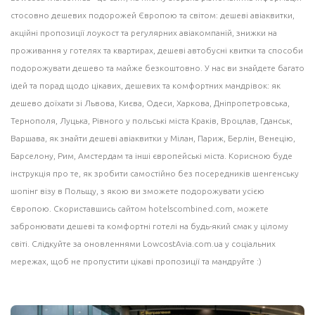
стосовно дешевих подорожей Європою та світом: дешеві
авіаквитки
,
акційні пропозиції лоукост та регулярних авіакомпаній,
знижки на
проживання
у готелях та квартирах, дешеві
автобусні квитки
та способи
подорожувати дешево та майже безкоштовно. У нас ви знайдете багато
ідей
та порад щодо цікавих, дешевих та комфортних мандрівок: як
дешево доїхати зі Львова, Києва, Одеси, Харкова, Дніпропетровська,
Тернополя, Луцька, Рівного у польські міста
Краків
, Вроцлав,
Гданськ
,
Варшава
, як знайти дешеві авіаквитки у
Мілан
, Париж, Берлін, Венецію,
Барселону
, Рим,
Амстердам
та інші європейські міста. Корисною буде
інструкція про те, як зробити самостійно без посередників шенгенську
шопінг візу в Польщу, з якою ви зможете подорожувати усією
Європою. Скориставшись сайтом
hotelscombined.com
, можете
забронювати дешеві та комфортні готелі на будь-який смак у цілому
світі. Слідкуйте за оновленнями LowcostAvia.com.ua у соціальних
мережах, щоб не пропустити цікаві пропозиції та мандруйте :)