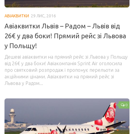
Корисне
АВІАКВИТКИ
29 ЛИС, 2016
Візи та безвіз
Авіаквитки Львів – Радом – Львів від
Інше
26€ у два боки! Прямий рейс зі Львова
Блоги мандрівників
у Польщу!
Новини
Дешеві авіаквитки на прямий рейс зі Львова у Польщу
Автобуси
від 26€ у два боки! Авіакомпанія Sprint Air оголосила
про святковий розпродаж і пропонує перельоти за
Поїзди
акційними цінами. Авіаквитки на прямий рейс зі
Порадник
Львова у Радом...
Про сайт
Забронювати
0
Авіаквитки на будь-який напрямок
Авіаквитки лоукостів
Пакетні тури