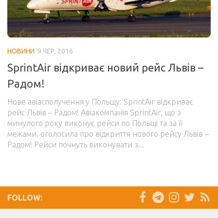
Готель
Автобусні квитки
Залізничні квитки
НОВИНИ
9 ЧЕР, 2016
Авто
SprintAir відкриває новий рейс Львів –
Страхування
Радом!
Нове авіасполучення у Польщу: SprintAir відкриває
рейс Львів – Радом! Авіакомпанія SprintAir, що з
минулого року виконує рейси по Польщі та за її
межами, оголосила про відкриття нового рейсу Львів –
Радом! Рейси почнуть виконувати з...
FOLLOW: