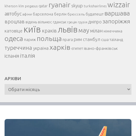
ryanair
wizzair
skyup
kherson
pegasus
qatar
turkishairlines
klm
варшава
автобус
барселона
берлін
будапешт
афіни
брюссель
запоріжжя
вроцлав
дніпро
відень
гданськ
вільнюс
греція
грузія
київ
львів
мау
краків
мілан
катовіце
німеччина
одеса
польща
рим
прага
стамбул
сша
париж
таїланд
харків
туреччина
україна
івано-франківськ
єгипет
італія
іспанія
АРХІВИ
Архіви