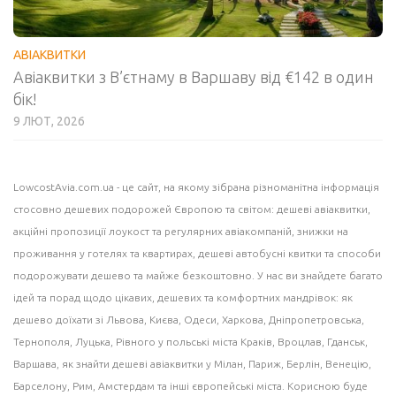
АВІАКВИТКИ
Авіаквитки з В’єтнаму в Варшаву від €142 в один
бік!
9 ЛЮТ, 2026
LowcostAvia.com.ua
- це сайт, на якому зібрана різноманітна інформація
стосовно дешевих подорожей Європою та світом: дешеві
авіаквитки
,
акційні пропозиції лоукост та регулярних авіакомпаній,
знижки на
проживання
у готелях та квартирах, дешеві
автобусні квитки
та способи
подорожувати дешево та майже безкоштовно. У нас ви знайдете багато
ідей
та порад щодо цікавих, дешевих та комфортних мандрівок: як
дешево доїхати зі Львова, Києва, Одеси, Харкова, Дніпропетровська,
Тернополя, Луцька, Рівного у польські міста
Краків
, Вроцлав,
Гданськ
,
Варшава
, як знайти дешеві авіаквитки у
Мілан
, Париж, Берлін, Венецію,
Барселону
, Рим,
Амстердам
та інші європейські міста. Корисною буде