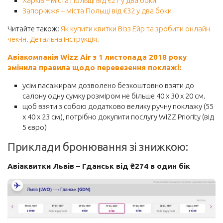
Харків – міста Польщі від €27 у два боки
Запоріжжя – міста Польщі від €32 у два боки
Читайте також:
Як купити квитки Візз Ейр та зробити онлайн
чек-ін. Детальна інструкція.
Авіакомпанія Wizz Air з 1 листопада 2018 року
змінила правила щодо перевезення поклажі:
усім пасажирам дозволено безкоштовно взяти до
салону одну сумку розміром не більше 40 x 30 x 20 см.
щоб взяти з собою додатково велику ручну поклажу (55
x 40 x 23 см), потрібно докупити послугу WIZZ Priority (від
5 євро)
Приклади бронювання зі знижкою:
Авіаквитки Львів – Гданськ від ₴274 в один бік