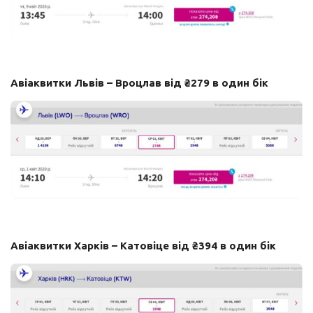
Авіаквитки Львів – Вроцлав від ₴279 в один бік
Авіаквитки Харків – Катовіце від ₴394 в один бік