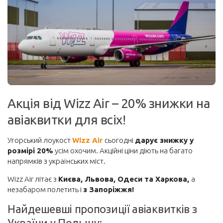
Корисне
Візи та безвіз
Інше
Блоги мандрівників
Новини
Акція від Wizz Air – 20% знижки на
Автобуси
авіаквитки для всіх!
Поїзди
Порадник
Угорський лоукост
Wizz Air
сьогодні
дарує знижку у
розмірі 20%
усім охочим. Акційні ціни діють на багато
Про сайт
напрямків з українських міст.
Забронювати
Wizz Air літає з
Києва, Львова, Одеси та Харкова,
а
Авіаквитки на будь-який напрямок
незабаром полетить і
з Запоріжжя!
Авіаквитки лоукостів
Найдешевші пропозиції авіаквитків з
України у Польщу:
Пакетні тури