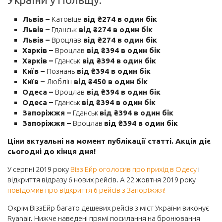
Готель
Львів –
Катовіце
від ₴274 в один бік
Львів –
Гданськ
від ₴274 в один бік
Автобусні квитки
Львів –
Вроцлав
від ₴274 в один бік
Залізничні квитки
Харків –
Вроцлав
від ₴394 в один бік
Харків –
Гданськ
від ₴394 в один бік
Авто
Київ –
Познань
від ₴394 в один бік
Страхування
Київ –
Люблін
від ₴450 в один бік
Одеса –
Вроцлав
від ₴394 в один бік
Одеса –
Гданськ
від ₴394 в один бік
Запоріжжя –
Гданськ
від ₴394 в один бік
Запоріжжя –
Вроцлав
від ₴394 в один бік
Ціни актуальні на момент публікації статті. Акція діє
сьогодні до кінця дня!
У серпні 2019 року
Візз Ейр оголосив про прихід в Одесу
і
відкриття відразу 6 нових рейсів. А 22 жовтня 2019 року
повідомив про відкриття 6 рейсів з Запоріжжя!
Окрім ВіззЕйр багато дешевих рейсів з міст України виконує
Ryanair. Нижче наведені прямі посилання на бронювання