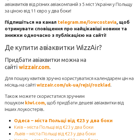
авіаквитків від різних авіакомпаній з 5 міст України у Польщу
за ціною від 11 євро у два боки!
Підпишіться на канал
telegram.me/lowcostavia
, щоб
отримувати сповіщення про найцікавіші новини та
знижки одночасно з публікацією на сайті!
Де купити авіаквитки WizzAir?
Придбати авіаквитки можна на
сайті
wizzair.com
.
Для пошуку квитків зручно користуватися календарем цін на
місяць на сайті
wizzair.com/uk-ua/rejsi/rozklad
.
Також можете скористатися зручним
пошуком
kiwi.com,
щоб придбати дешеві авіаквитки від
інших лоукостерів.
Одеса – міста Польщі від €23 у два боки
Київ – міста Польщі від €23 у два боки
Львів – міста Польщі від €23 у два боки