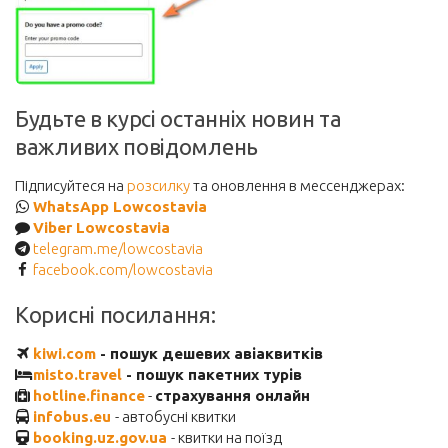
Будьте в курсі останніх новин та
важливих повідомлень
Підписуйтеся на
розсилку
та оновлення в мессенджерах:
WhatsApp Lowcostavia
Viber Lowcostavia
telegram.me/lowcostavia
facebook.com/lowcostavia
Корисні посилання:
kiwi.com
- пошук дешевих авіаквитків
misto.travel
- пошук пакетних турів
hotline.finance
-
страхування онлайн
infobus.eu
- автобусні квитки
booking.uz.gov.ua
- квитки на поїзд