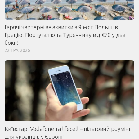
Гарячі чартерні авіаквитки з 9 міст Польщі в
Грецію, Португалію та Туреччину від €70 у два
боки!
22 ТРА, 2026
Київстар, Vodafone та lifecell – пільговий роумінг
для українців у Європі!