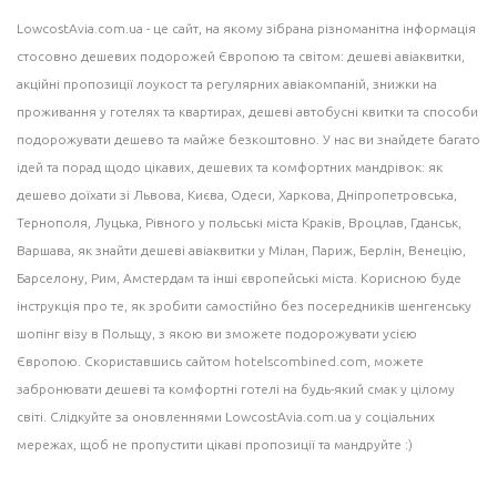
LowcostAvia.com.ua
- це сайт, на якому зібрана різноманітна інформація
стосовно дешевих подорожей Європою та світом: дешеві
авіаквитки
,
акційні пропозиції лоукост та регулярних авіакомпаній,
знижки на
проживання
у готелях та квартирах, дешеві
автобусні квитки
та способи
подорожувати дешево та майже безкоштовно. У нас ви знайдете багато
ідей
та порад щодо цікавих, дешевих та комфортних мандрівок: як
дешево доїхати зі Львова, Києва, Одеси, Харкова, Дніпропетровська,
Тернополя, Луцька, Рівного у польські міста
Краків
, Вроцлав,
Гданськ
,
Варшава
, як знайти дешеві авіаквитки у
Мілан
, Париж, Берлін, Венецію,
Барселону
, Рим,
Амстердам
та інші європейські міста. Корисною буде
інструкція про те, як зробити самостійно без посередників шенгенську
шопінг візу в Польщу, з якою ви зможете подорожувати усією
Європою. Скориставшись сайтом
hotelscombined.com
, можете
забронювати дешеві та комфортні готелі на будь-який смак у цілому
світі. Слідкуйте за оновленнями LowcostAvia.com.ua у соціальних
мережах, щоб не пропустити цікаві пропозиції та мандруйте :)