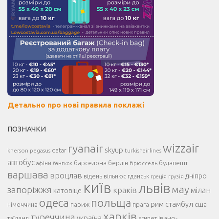
Детально про нові правила поклажі
ПОЗНАЧКИ
ryanair
wizzair
skyup
kherson
pegasus
qatar
turkishairlines
автобус
будапешт
барселона
берлін
афіни
брюссель
бангкок
варшава
вроцлав
дніпро
відень
гданськ
вільнюс
греція
грузія
київ
львів
мау
запоріжжя
краків
мілан
катовіце
одеса
польща
рим
париж
прага
стамбул
сша
німеччина
харків
туреччина
україна
таїланд
івано-
єгипет