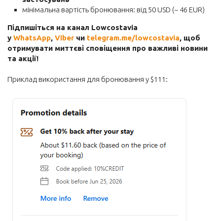
мінімальна вартість бронювання: від 50 USD (~ 46 EUR)
Готель
Підпишіться на канал Lowcostavia
Автобусні квитки
у
WhatsApp
,
Viber
чи
telegram.me/lowcostavia
, щоб
Залізничні квитки
отримувати миттєві сповіщення про важливі новини
та акції!
Авто
Приклад використання для бронювання у $111:
Страхування