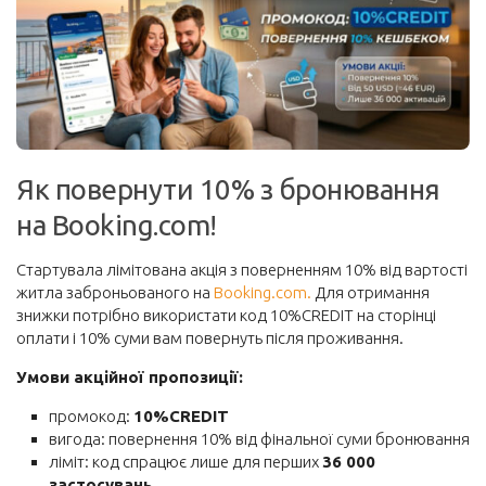
Корисне
Візи та безвіз
Інше
Блоги мандрівників
Як повернути 10% з бронювання
Новини
на Booking.com!
Автобуси
Поїзди
Стартувала лімітована акція з поверненням 10% від вартості
житла заброньованого на
Booking.com.
Для отримання
Порадник
знижки потрібно використати код 10%CREDIT на сторінці
Про сайт
оплати і 10% суми вам повернуть після проживання.
Забронювати
Умови акційної пропозиції:
Авіаквитки на будь-який напрямок
промокод:
10%CREDIT
вигода: повернення 10% від фінальної суми бронювання
Авіаквитки лоукостів
ліміт: код спрацює лише для перших
36 000
Пакетні тури
застосувань