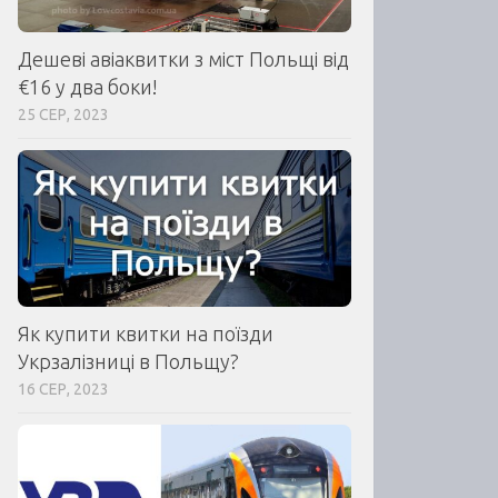
Дешеві авіаквитки з міст Польщі від
€16 у два боки!
25 СЕР, 2023
Як купити квитки на поїзди
Укрзалізниці в Польщу?
16 СЕР, 2023