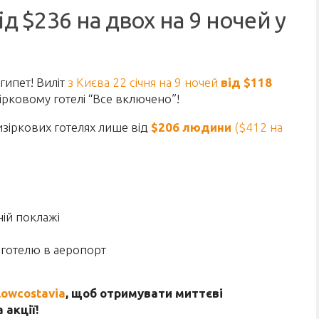
ід $236 на двох на 9 ночей у
гипет! Виліт
з Києва 22 січня на 9 ночей
від $118
зірковому готелі “Все включено”!
тизіркових готелях лише від
$206 людини
($412 на
ній поклажі
з готелю в аеропорт
lowcostavia
, щоб отримувати миттєві
 акції!