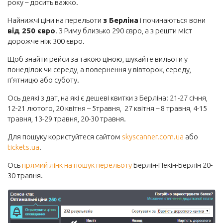
року – досить важко.
Готель
Найнижчі ціни на перельоти
з Берліна
і починаються вони
від 250 євро
. З Риму близько 290 євро, а з решти міст
Автобусні квитки
дорожче ніж 300 євро.
Залізничні квитки
Щоб знайти рейси за такою ціною, шукайте вильоти у
Авто
понеділок чи середу, а повернення у вівторок, середу,
п’ятницю або суботу.
Страхування
Ось деякі з дат, на які є дешеві квитки з Берліна: 21-27 січня,
12-21 лютого, 20 квітня – 5травня, 27 квітня – 8 травня, 4-15
травня, 13-29 травня, 20-30 травня.
Для пошуку користуйтеся сайтом
skyscanner.com.ua
або
tickets.ua
.
Ось
прямий лінк на пошук перельоту
Берлін-Пекін-Берлін 20-
30 травня.