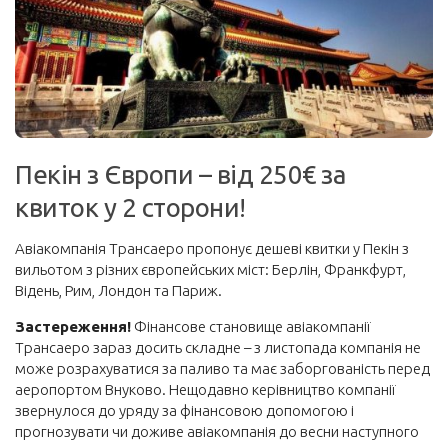
Корисне
Візи та безвіз
Інше
Блоги мандрівників
Пекін з Європи – від 250€ за
Новини
квиток у 2 сторони!
Автобуси
Поїзди
Авіакомпанія Трансаеро пропонує дешеві квитки у Пекін з
вильотом з різних європейських міст: Берлін, Франкфурт,
Порадник
Відень, Рим, Лондон та Париж.
Про сайт
Застереження!
Фінансове становище авіакомпанії
Забронювати
Трансаеро зараз досить складне – з листопада компанія не
може розрахуватися за паливо та має заборгованість перед
Авіаквитки на будь-який напрямок
аеропортом Внуково. Нещодавно керівництво компанії
звернулося до уряду за фінансовою допомогою і
Авіаквитки лоукостів
прогнозувати чи доживе авіакомпанія до весни наступного
Пакетні тури