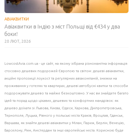
АВІАКВИТКИ
Авіаквитки в Індію з міст Польщі від €434 у два
боки!
20 ЛЮТ, 2026
LowcostAvia.com.ua
- це сайт, на якому зібрана різноманітна інформація
стосовно дешевих подорожей Європою та світом: дешеві
авіаквитки
,
акційні пропозиції лоукост та регулярних авіакомпаній,
знижки на
проживання
у готелях та квартирах, дешеві
автобусні квитки
та способи
подорожувати дешево та майже безкоштовно. У нас ви знайдете багато
ідей
та порад щодо цікавих, дешевих та комфортних мандрівок: як
дешево доїхати зі Львова, Києва, Одеси, Харкова, Дніпропетровська,
Тернополя, Луцька, Рівного у польські міста
Краків
, Вроцлав,
Гданськ
,
Варшава
, як знайти дешеві авіаквитки у
Мілан
, Париж, Берлін, Венецію,
Барселону
, Рим,
Амстердам
та інші європейські міста. Корисною буде