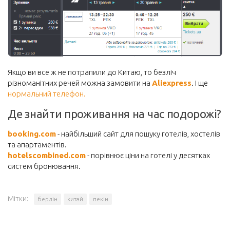
Якщо ви все ж не потрапили до Китаю, то безліч
різноманітних речей можна замовити на
Aliexpress
. І ще
нормальний телефон.
Де знайти проживання на час подорожі?
booking.com
- найбільший сайт для пошуку готелів, хостелів
та апартаментів.
hotelscombined.com
- порівнює ціни на готелі у десятках
систем бронювання.
Мітки:
берлін
китай
пекін