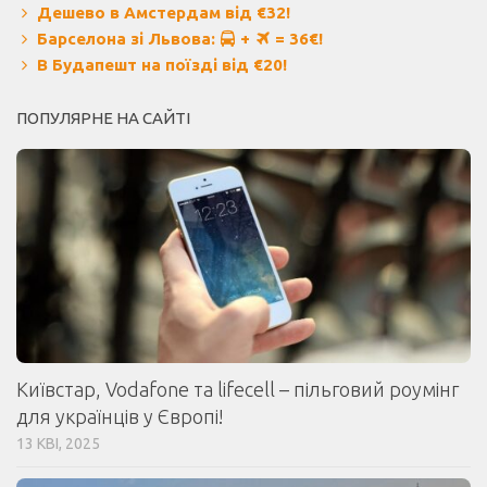
Дешево в Амстердам від €32!
Барселона зі Львова:
+
= 36€!
В Будапешт на поїзді від €20!
ПОПУЛЯРНЕ НА САЙТІ
Київстар, Vodafone та lifecell – пільговий роумінг
для українців у Європі!
13 КВІ, 2025