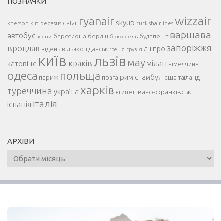
ПОЗНАЧКИ
ryanair
wizzair
skyup
kherson
pegasus
qatar
turkishairlines
klm
варшава
автобус
барселона
берлін
будапешт
афіни
брюссель
запоріжжя
вроцлав
дніпро
відень
гданськ
вільнюс
греція
грузія
київ
львів
мау
краків
мілан
катовіце
німеччина
одеса
польща
рим
париж
прага
стамбул
сша
таїланд
харків
туреччина
україна
івано-франківськ
єгипет
італія
іспанія
АРХІВИ
Архіви