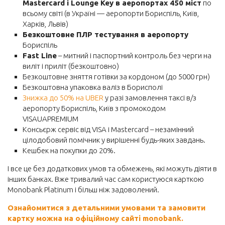
Mastercard і Lounge Key в аеропортах 450 міст
по
всьому світі (в Україні — аеропорти Бориспіль, Київ,
Харків, Львів)
Безкоштовне ПЛР тестування в аеропорту
Бориспіль
Fast Line
– митний і паспортний контроль без черги на
виліт і приліт (безкоштовно)
Безкоштовне зняття готівки за кордоном (до 5000 грн)
Безкоштовна упаковка валіз в Борисполі
Знижка до 50% на UBER
у разі замовлення таксі в/з
аеропорту Бориспіль, Київ з промокодом
VISAUAPREMIUM
Консьєрж сервіс від VISA і Mastercard – незамінний
цілодобовий помічник у вирішенні будь-яких завдань.
Кешбек на покупки до 20%.
І все це без додаткових умов та обмежень, які можуть діяти в
інших банках. Вже тривалий час сам користуюся карткою
Monobank Platinum і більш ніж задоволений.
Ознайомитися з детальними умовами та замовити
картку можна на офіційному сайті monobank.