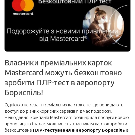
Корисне
Візи та безвіз
Інше
Блоги мандрівників
Новини
Власники преміальних карток
Автобуси
Mastercard можуть безкоштовно
Поїзди
зробити ПЛР-тест в аеропорту
Порадник
Бориспіль!
Про сайт
Забронювати
Однією з переваг преміальних карток є те, що вони дають
доступ до різних корисних сервісів під час подорожі.
Авіаквитки на будь-який напрямок
Нещодавно компанія Mastercard розширила послуги новою
пропозицією і надає можливість власникам карток зробити
Авіаквитки лоукостів
безкоштовне
ПЛР-тестування в аеропорту Бориспіль
в
Пакетні тури