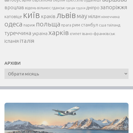
барселона
будапешт
афіни
брюссель
запоріжжя
вроцлав
дніпро
відень
гданськ
вільнюс
греція
грузія
київ
львів
мау
краків
мілан
катовіце
німеччина
одеса
польща
рим
прага
стамбул
сша
париж
таїланд
харків
туреччина
україна
івано-франківськ
єгипет
італія
іспанія
АРХІВИ
Архіви