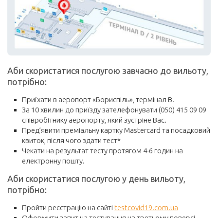
Аби скористатися послугою завчасно до вильоту,
потрібно:
Приїхати в аеропорт «Бориспіль», термінал B.
За 10 хвилин до приїзду зателефонувати (050) 415 09 09
співробітнику аеропорту, який зустріне Вас.
Пред’явити преміальну картку Mastercard та посадковий
квиток, після чого здати тест*
Чекати на результат тесту протягом 4-6 годин на
електронну пошту.
Аби скористатися послугою у день вильоту,
потрібно:
Пройти реєстрацію на сайті
testcovid19.com.ua
Оформити запит на тестування на третьому поверсі