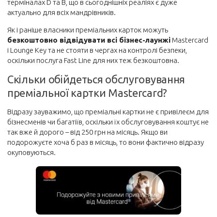
терміналах D та B, що в сьогоднішніх реаліях є дуже
актуально для всіх мандрівників.
Готель
Як і раніше власники преміальних карток можуть
Автобусні квитки
безкоштовно відвідувати всі бізнес-лаунжі
Mastercard
Залізничні квитки
і Lounge Key та не стояти в чергах на контролі безпеки,
оскільки послуга Fast Line для них теж безкоштовна.
Авто
Скільки обійдеться обслуговування
Страхування
преміальної картки Mastercard?
Відразу зауважимо, що преміальні картки не є привілеєм для
бізнесменів чи багатіїв, оскільки їх обслуговування коштує не
так вже й дорого – від 250 грн на місяць. Якщо ви
подорожуєте хоча б раз в місяць, то вони фактично відразу
окуповуються.