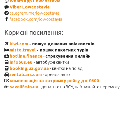
WhatsApp Lowcostavia
Viber Lowcostavia
telegram.me/lowcostavia
facebook.com/lowcostavia
Корисні посилання:
kiwi.com
- пошук дешевих авіаквитків
misto.travel
- пошук пакетних турів
hotline.finance
-
страхування онлайн
infobus.eu
- автобусні квитки
booking.uz.gov.ua
- квитки на поїзд
rentalcars.com
- оренда авто
компенсація за затримку рейсу до €600
savelife.in.ua
- донатьте на ЗСУ, наближайте перемогу