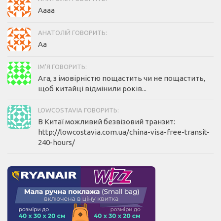
Аааа
АНАТОЛІЙ ГОВОРИТЬ:
Аа
ІМ'Я ГОВОРИТЬ:
Ага, з імовірністю пощастить чи не пощастить,
щоб китайці відмінили років...
LOWCOSTAVIA ГОВОРИТЬ:
В Китаї можливий безвізовий транзит:
http://lowcostavia.com.ua/china-visa-free-transit-
240-hours/