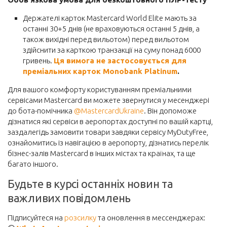
Держателі карток Mastercard World Elite мають за
останні 30+5 днів (не враховуються останні 5 днів, а
також вихідні перед вильотом) перед вильотом
здійснити за карткою транзакції на суму понад 6000
гривень.
Ця вимога не застосовується для
преміальних карток Monobank Platinum
.
Для вашого комфорту користуванням преміальними
сервісами Mastercard ви можете звернутися у месенджері
до бота-помічника
@MastercardUkraine
. Він допоможе
дізнатися які сервіси в аеропортах доступні по вашій картці,
заздалегідь замовити товари завдяки сервісу MyDutyFree,
ознайомитись із навігацією в аеропорту, дізнатись перелік
бізнес-залів Mastercard в інших містах та країнах, та ще
багато іншого.
Будьте в курсі останніх новин та
важливих повідомлень
Підписуйтеся на
розсилку
та оновлення в мессенджерах: