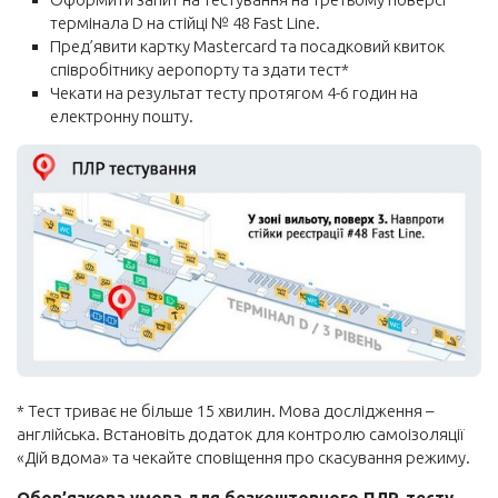
термінала D на стійці № 48 Fast Line.
Пред’явити картку Mastercard та посадковий квиток
співробітнику аеропорту та здати тест*
Чекати на результат тесту протягом 4-6 годин на
електронну пошту.
* Тест триває не більше 15 хвилин. Мова дослідження –
англійська. Встановіть додаток для контролю самоізоляції
«Дій вдома» та чекайте сповіщення про скасування режиму.
Обов’язкова умова для безкоштовного ПЛР-тесту