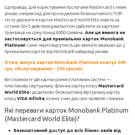
Щоправда, для користування послугами Mastercard є певні
умови, наприклад для проходження безкоштовного ПЛР
тесту держателі карток Mastercard World Elite мають за
останні 30+5 днів перед вильотом здійснити за карткою
транзакції на суму понад 6000 гривень.
Але ця вимога не
застосовується для преміальних карток Monobank
Platinum!
Саме через відсутність цієї вимоги, вважаю що у
преміальних карток від Monobank найкращі умови.
Отже, випуск картки Monobank Platinum коштує 500
грн, обслуговування – 250 грн/міс.
Ви отримаєте дві картки різних платіжних систем —
пластикову і віртуальну: фізичну картку класу
Mastercard
World Elite
і додатково безкоштовну віртуальну картку
класу
VISA Infinite
, кожна з них дає свої привілеї і знижки.
Які переваги карток Monobank Platinum
(Mastercard World Elite)?
Безкоштовний доступ до всіх бізнес-залів від