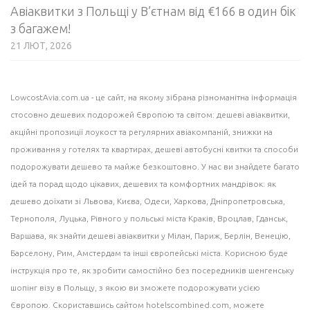
Авіаквитки з Польщі у В’єтнам від €166 в один бік
з багажем!
21 ЛЮТ, 2026
LowcostAvia.com.ua
- це сайт, на якому зібрана різноманітна інформація
стосовно дешевих подорожей Європою та світом: дешеві
авіаквитки
,
акційні пропозиції лоукост та регулярних авіакомпаній,
знижки на
проживання
у готелях та квартирах, дешеві
автобусні квитки
та способи
подорожувати дешево та майже безкоштовно. У нас ви знайдете багато
ідей
та порад щодо цікавих, дешевих та комфортних мандрівок: як
дешево доїхати зі Львова, Києва, Одеси, Харкова, Дніпропетровська,
Тернополя, Луцька, Рівного у польські міста
Краків
, Вроцлав,
Гданськ
,
Варшава
, як знайти дешеві авіаквитки у
Мілан
, Париж, Берлін, Венецію,
Барселону
, Рим,
Амстердам
та інші європейські міста. Корисною буде
інструкція про те, як зробити самостійно без посередників шенгенську
шопінг візу в Польщу, з якою ви зможете подорожувати усією
Європою. Скориставшись сайтом
hotelscombined.com
, можете