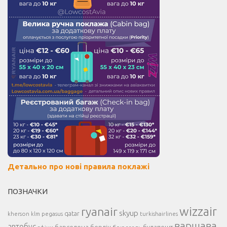
Детально про нові правила поклажі
ПОЗНАЧКИ
ryanair
wizzair
skyup
kherson
pegasus
qatar
turkishairlines
klm
варшава
автобус
берлін