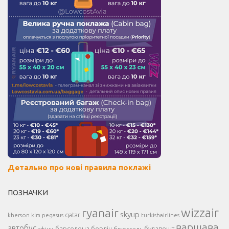
Детально про нові правила поклажі
ПОЗНАЧКИ
ryanair
wizzair
skyup
kherson
pegasus
qatar
turkishairlines
klm
варшава
автобус
барселона
берлін
будапешт
афіни
брюссель