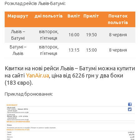
Розклад рейсів Львів-Батумі:
Готель
Маршрут
дні польотів
Виліт
Приліт
Початок
Автобусні квитки
польотів
Залізничні квитки
Львів –
вівторок,
16:00
19:50
8 червня
Батумі
п’ятниця
Авто
Батумі –
вівторок,
13:15
15:00
8 червня
Страхування
Львів
п’ятниця
Квитки на нові рейси Львів – Батумі можна купити
на сайті
YanAir.ua
, ціна від 6226 грн у два боки
(183 євро).
Приклад бронювання: