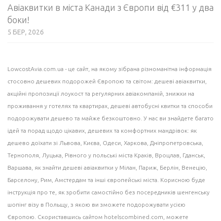
Авіаквитки в міста Канади з Європи від €311 у два
боки!
5 БЕР, 2026
LowcostAvia.com.ua
- це сайт, на якому зібрана різноманітна інформація
стосовно дешевих подорожей Європою та світом: дешеві
авіаквитки
,
акційні пропозиції лоукост та регулярних авіакомпаній,
знижки на
проживання
у готелях та квартирах, дешеві
автобусні квитки
та способи
подорожувати дешево та майже безкоштовно. У нас ви знайдете багато
ідей
та порад щодо цікавих, дешевих та комфортних мандрівок: як
дешево доїхати зі Львова, Києва, Одеси, Харкова, Дніпропетровська,
Тернополя, Луцька, Рівного у польські міста
Краків
, Вроцлав,
Гданськ
,
Варшава
, як знайти дешеві авіаквитки у
Мілан
, Париж, Берлін, Венецію,
Барселону
, Рим,
Амстердам
та інші європейські міста. Корисною буде
інструкція про те, як зробити самостійно без посередників шенгенську
шопінг візу в Польщу, з якою ви зможете подорожувати усією
Європою. Скориставшись сайтом
hotelscombined.com
, можете