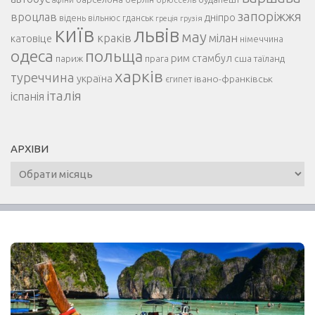
запоріжжя
вроцлав
дніпро
відень
гданськ
вільнюс
греція
грузія
київ
львів
мау
краків
мілан
катовіце
німеччина
одеса
польща
рим
париж
прага
стамбул
сша
таїланд
харків
туреччина
україна
івано-франківськ
єгипет
італія
іспанія
АРХІВИ
Архіви