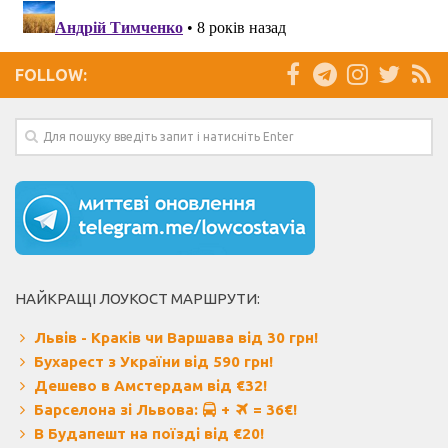
FOLLOW:
НАЙКРАЩІ ЛОУКОСТ МАРШРУТИ:
Львів - Краків чи Варшава від 30 грн!
Бухарест з України від 590 грн!
Дешево в Амстердам від €32!
Барселона зі Львова:
+
= 36€!
В Будапешт на поїзді від €20!