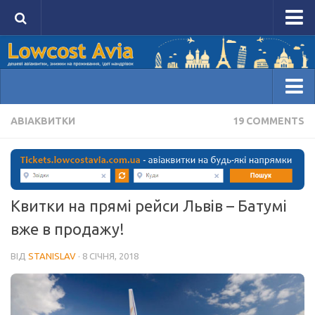
Головна сторінка Lowcost Avia
Авіаквитки
Проживання
Домівка
АВІАКВИТКИ
19 COMMENTS
Блоги
Ідеї мандрівок
Авіаквитки
Авіаквитки на будь-який напрямок tickets.lowcostavia
Квитки на прямі рейси Львів – Батумі
Авіаквитки лоукостів kiwi.com
вже в продажу!
Акції на авіаквитки
ВІД
STANISLAV
· 8 СІЧНЯ, 2018
Проживання
Порівняти ціни на HotelsCombined
Забронювати на Booking.com