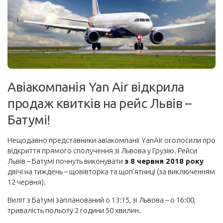
Корисне
Візи та безвіз
Інше
Блоги мандрівників
Авіакомпанія Yan Air відкрила
Новини
продаж квитків на рейс Львів –
Автобуси
Батумі!
Поїзди
Порадник
Нещодавно представники авіакомпанії YanAir оголосили про
відкриття прямого сполучення зі Львова у Грузію. Рейси
Про сайт
Львів – Батумі почнуть виконувати
з 8 червня 2018 року
Забронювати
двічі на тиждень – щовівторка та щоп’ятниці (за виключенням
12 червня).
Авіаквитки на будь-який напрямок
Виліт з Батумі запланований о 13:15, зі Львова – о 16:00,
Авіаквитки лоукостів
тривалість польоту 2 години 50 хвилин.
Пакетні тури