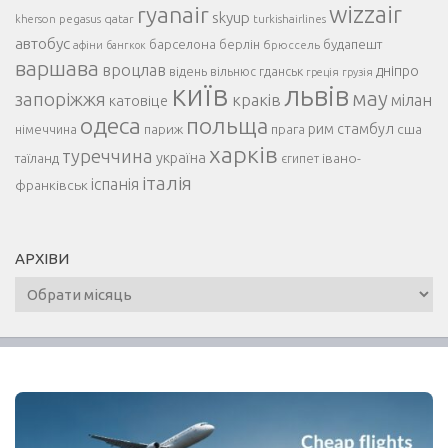
ryanair
wizzair
skyup
pegasus
qatar
turkishairlines
kherson
автобус
будапешт
барселона
берлін
брюссель
афіни
бангкок
варшава
вроцлав
дніпро
відень
гданськ
вільнюс
греція
грузія
київ
львів
мау
запоріжжя
краків
мілан
катовіце
одеса
польща
рим
стамбул
сша
німеччина
париж
прага
харків
туреччина
україна
івано-
таїланд
єгипет
італія
іспанія
франківськ
АРХІВИ
Архіви