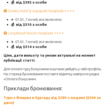
💰
від $392 з особи
🏨 Gravity Hotel & Aquapark Hurghada ⭐️⭐️⭐️⭐️
✈️
07.01, 7 ночей, все включено
💰
від $510 з особи
🏨 Long Beach Resort Hurghada ⭐️⭐️⭐️⭐️
✈️
07.01, 7 ночей, все включено
💰
від $514 з особи
Ціни, дати вильоту та умови актуальні на момент
публікації статті.
Для оплати туру Бонусними коштами
увійдіть у свій профіль.
На сторінці бронювання поставте відмітку навпроти рядка
«Оплата бонусами».
Приклади бронювання:
Тури з Жешува в Хургаду від
$
280 з людини ($560 за
двох)