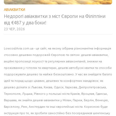
АВІАКВИТКИ
Недорогі авіаквитки з міст Європи на Філіппіни
від €487 у два боки!
23 ЧЕР, 2026
LowcostAvia.com.ua
- це сайт, на якому зібрана різноманітна інформація
стосовно дешевих подорожей Європою та світом: дешеві
авіаквитки
,
акційні пропозиції лоукост та регулярних авіакомпаній,
знижки на
проживання
у готелях та квартирах, дешеві
автобусні квитки
та способи
подорожувати дешево та майже безкоштовно. У нас ви знайдете багато
ідей
та порад щодо цікавих, дешевих та комфортних мандрівок: як
дешево доїхати зі Львова, Києва, Одеси, Харкова, Дніпропетровська,
Тернополя, Луцька, Рівного у польські міста
Краків
, Вроцлав,
Гданськ
,
Варшава
, як знайти дешеві авіаквитки у
Мілан
, Париж, Берлін, Венецію,
Барселону
, Рим,
Амстердам
та інші європейські міста. Корисною буде
інструкція про те, як зробити самостійно без посередників шенгенську