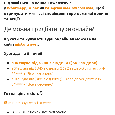
Підпишіться на канал Lowcostavia
Готель
у
WhatsApp
,
Viber
чи
telegram.me/lowcostavia
, щоб
отримувати миттєві сповіщення про важливі новини
Автобусні квитки
та акції!
Залізничні квитки
Де можна придбати тури онлайн?
Авто
Шукати та купувати тури онлайн ви можете на
Страхування
сайті
misto.travel
.
Хургада на 8 ночей
з Жешува від
$
280 з людини ($560 за двох)
з Жешува від $346 з одного ($692 за двох) у готелях 4-
5***** + “Все включено”
з Жешува від $401 з одного ($802 за двох) у готелях
5***** + “Все включено”
Готелі ціна-якість👇
🏨 Mirage Bay Resort ⭐️⭐️⭐️⭐️
✈️
07.01, 7 ночей, все включено