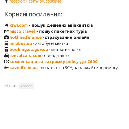
facebook.com/lowcostavia
Корисні посилання:
kiwi.com
- пошук дешевих авіаквитків
misto.travel
- пошук пакетних турів
hotline.finance
-
страхування онлайн
infobus.eu
- автобусні квитки
booking.uz.gov.ua
- квитки на поїзд
rentalcars.com
- оренда авто
компенсація за затримку рейсу до €600
savelife.in.ua
- донатьте на ЗСУ, наближайте перемогу
Мітки:
єгипет