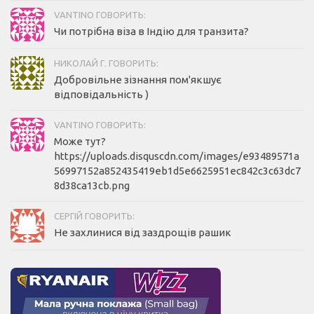
VANTINO ГОВОРИТЬ:
Чи потрібна віза в Індію для транзита?
НИКОЛАЙ Г. ГОВОРИТЬ:
Добровільне зізнання пом'якшує
відповідальність )
VANTINO ГОВОРИТЬ:
Може тут?
https://uploads.disquscdn.com/images/e93489571a
56997152a852435419eb1d5e6625951ec842c3c63dc7
8d38ca13cb.png
СЕРГІЙ ГОВОРИТЬ:
Не захлинися від заздрощів рашик