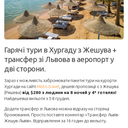
Корисне
Візи та безвіз
Інше
Блоги мандрівників
Гарячі тури в Хургаду з Жешува +
Новини
трансфер зі Львова в аеропорт у
Автобуси
дві сторони.
Поїзди
Порадник
Зараз є можливість забронювати пакетні тури на курорти
Хургади на сайті
Misto.travel
, дешеві пропозиції є з Жешува
Про сайт
(Ряшева)
від $280 з людини на 8 ночей у 4* готелях!
Забронювати
Найдешевші вильоти з 5-8 грудня.
Авіаквитки на будь-який напрямок
Додати трансфер зі Львова можна відразу на сторінці
бронювання. Просто поставте коментар «Трансфер Львів-
Авіаквитки лоукостів
Жешув-Львів». Відправлення за 16 годин до вильоту.
Пакетні тури