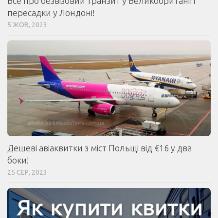
Все про безвізовий транзит у Великобританії і
пересадки у Лондоні!
5 ЖОВ, 2023
Дешеві авіаквитки з міст Польщі від €16 у два
боки!
25 СЕР, 2023