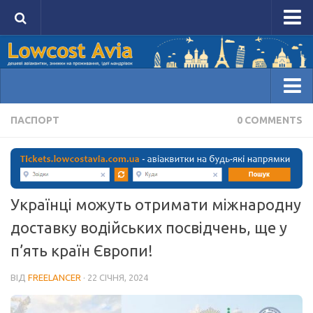
Головна сторінка Lowcost Avia
Авіаквитки
Проживання
Домівка
ПАСПОРТ
0 COMMENTS
Блоги
Ідеї мандрівок
Авіаквитки
Авіаквитки на будь-який напрямок tickets.lowcostavia
Українці можуть отримати міжнародну
Авіаквитки лоукостів kiwi.com
доставку водійських посвідчень, ще у
Акції на авіаквитки
п’ять країн Європи!
Проживання
ВІД
FREELANCER
· 22 СІЧНЯ, 2024
Порівняти ціни на HotelsCombined
Забронювати на Booking.com