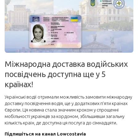
Корисне
Візи та безвіз
Інше
Блоги мандрівників
Новини
Міжнародна доставка водійських
Автобуси
посвідчень доступна ще у 5
Поїзди
країнах!
Порадник
Про сайт
Українські водії отримали можливість замовити міжнародну
доставку посвідчення водія, ще у додаткових п’яти країнах
Забронювати
Європи. Ця новина стала значним кроком у спрощенні
мобільності українців за кордоном, збільшивши загальну
Авіаквитки на будь-який напрямок
кількість країн, де доступна ця послуга до сімнадцяти.
Авіаквитки лоукостів
Підпишіться на канал Lowcostavia
Пакетні тури