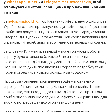
у
WhatsApp
,
Viber
чи
telegram.me/lowcostavia
, щоб
отримувати миттєві сповіщення про важливі новини
Готель
та акції!
Автобусні квитки
За
інформацією ЦТС,
Ігор Клименко міністр внутрішніх справ
Залізничні квитки
України, оголосив про запуск послуги міжнародної доставки
водійських документів у таких країнах, як Болгарія, Франція,
Авто
Нідерланди, Туреччина та Австрія. Цей крок є важливим для
Страхування
українців, які перебувають або планують переїзд у ці країни.
За словами Клименка, за перші майже три місяці роботи
сервісу було отримано близько 3 тисяч заявок на
виготовлення водійських документів, з найвищим попитом у
Польщі. Це свідчить про високий інтерес та потребу у такій
послузі серед українських громадян за кордоном.
Процес замовлення посвідчення водія максимально
спрощений і вимагає лише декілька кліків онлайн. Що ще
важливіше, міжнародна доставка здійснюється протягом
приблизно 15 днів, що є зручним і ефективним рішенням для
тих, хто потребує швидко отримати документи.
Завершуючи свою заяву, Клименко підкреслив, що