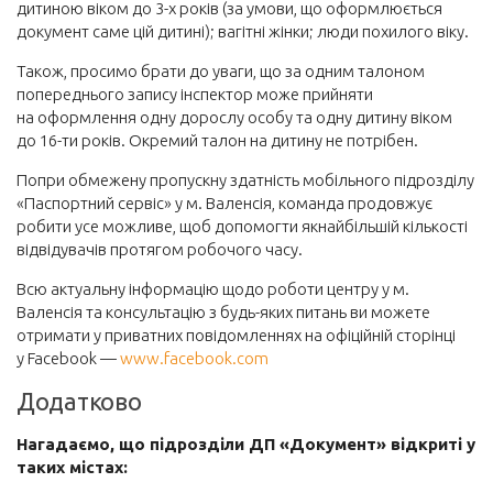
дитиною віком до 3-х років (за умови, що оформлюється
документ саме цій дитині); вагітні жінки; люди похилого віку.
Також, просимо брати до уваги, що за одним талоном
попереднього запису інспектор може прийняти
на оформлення одну дорослу особу та одну дитину віком
до 16-ти років. Окремий талон на дитину не потрібен.
Попри обмежену пропускну здатність мобільного підрозділу
«Паспортний сервіс» у м. Валенсія, команда продовжує
робити усе можливе, щоб допомогти якнайбільшій кількості
відвідувачів протягом робочого часу.
Всю актуальну інформацію щодо роботи центру у м.
Валенсія та консультацію з будь-яких питань ви можете
отримати у приватних повідомленнях на офіційній сторінці
у Facebook —
www.facebook.com
Додатково
Нагадаємо, що підрозділи ДП «Документ» відкриті у
таких містах: