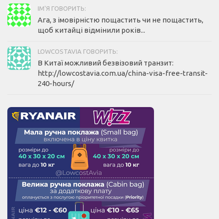
ІМ'Я ГОВОРИТЬ:
Ага, з імовірністю пощастить чи не пощастить,
щоб китайці відмінили років...
LOWCOSTAVIA ГОВОРИТЬ:
В Китаї можливий безвізовий транзит:
http://lowcostavia.com.ua/china-visa-free-transit-
240-hours/