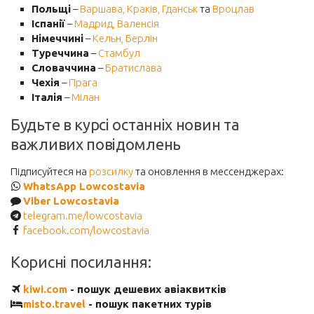
Польщі
–
Варшава,
Краків,
Гданськ
та
Вроцлав
Іспанії
–
Мадрид,
Валенсія
Німеччині
–
Кельн,
Берлін
Туреччина
–
Стамбул
Словаччина
–
Братислава
Чехія
–
Прага
Італія
–
Мілан
Будьте в курсі останніх новин та
важливих повідомлень
Підписуйтеся на
розсилку
та оновлення в мессенджерах:
WhatsApp Lowcostavia
Viber Lowcostavia
telegram.me/lowcostavia
facebook.com/lowcostavia
Корисні посилання:
kiwi.com
- пошук дешевих авіаквитків
misto.travel
- пошук пакетних турів