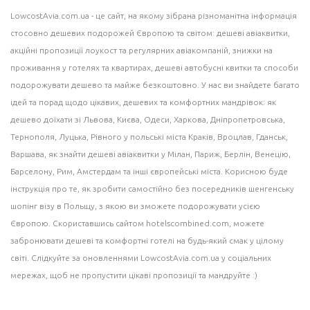
LowcostAvia.com.ua
- це сайт, на якому зібрана різноманітна інформація
стосовно дешевих подорожей Європою та світом: дешеві
авіаквитки
,
акційні пропозиції лоукост та регулярних авіакомпаній,
знижки на
проживання
у готелях та квартирах, дешеві
автобусні квитки
та способи
подорожувати дешево та майже безкоштовно. У нас ви знайдете багато
ідей
та порад щодо цікавих, дешевих та комфортних мандрівок: як
дешево доїхати зі Львова, Києва, Одеси, Харкова, Дніпропетровська,
Тернополя, Луцька, Рівного у польські міста
Краків
, Вроцлав,
Гданськ
,
Варшава
, як знайти дешеві авіаквитки у
Мілан
, Париж, Берлін, Венецію,
Барселону
, Рим,
Амстердам
та інші європейські міста. Корисною буде
інструкція про те, як зробити самостійно без посередників шенгенську
шопінг візу в Польщу, з якою ви зможете подорожувати усією
Європою. Скориставшись сайтом
hotelscombined.com
, можете
забронювати дешеві та комфортні готелі на будь-який смак у цілому
світі. Слідкуйте за оновленнями LowcostAvia.com.ua у соціальних
мережах, щоб не пропустити цікаві пропозиції та мандруйте :)