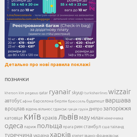
Детально про нові правила поклажі
ПОЗНАЧКИ
ryanair
wizzair
skyup
kherson
pegasus
qatar
turkishairlines
klm
варшава
автобус
барселона
берлін
будапешт
афіни
брюссель
запоріжжя
вроцлав
дніпро
відень
гданськ
вільнюс
греція
грузія
київ
львів
мау
краків
мілан
катовіце
німеччина
одеса
польща
рим
прага
стамбул
сша
париж
таїланд
харків
туреччина
україна
івано-франківськ
єгипет