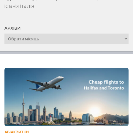
італія
іспанія
АРХІВИ
Архіви
АВІАКВИТКИ