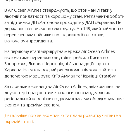
В Air Ocean Airlines стверджують, що отримані літаки у
льотній придатності та хорошому стані. Регламентні роботи
за підтримки ДП «Антонов» проходять у ДАП «Україна». Це
державне підприємство експлуатує Ан-148, який займається
перевезенням найвищих посадових осіб держави,
включаючи президента.
На першому етапі маршрутна мережа Air Ocean Airlines
включатиме переважно внутрішні рейси: з Києва до
Запоріжжя, Львова, Чернівців, зі Львова до Дніпра та
Харкова. На міжнародний ринок компанія хоче зайти за
допомогою маршрутів Київ-Амман та Чернівці-Стамбул.
За словами керівництва Air Ocean Airlines, авіакомпанія не
лоукостер і працюватиме за класичною моделлю як
регіональний перевізник із двома класами обслуговування:
економ та преміум-економ.
Детальніше про авіакомпанію та плани розвитку читайте в
окремій статті
.