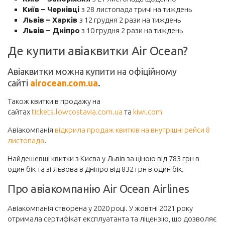
Київ – Чернівці
з 28 листопада тричі на тиждень
Львів – Харків
з 12 грудня 2 рази на тиждень
Львів – Дніпро
з 10 грудня 2 рази на тиждень
Де купити авіаквитки Air Ocean?
Авіаквитки можна купити на офіційному
сайті
airocean.com.ua
.
Також квитки в продажу на
сайтах
tickets.lowcostavia.com.ua
та
kiwi.com
Авіакомпанія
відкрила продаж квитків на внутрішні рейси 8
листопада
.
Найдешевші квитки з Києва у Львів за ціною від 783 грн в
один бік та зі Львова в Дніпро від 832 грн в один бік.
Про авіакомпанію Air Ocean Airlines
Авіакомпанія створена у 2020 році. У жовтні 2021 року
отримала сертифікат експлуатанта та ліцензію, що дозволяє