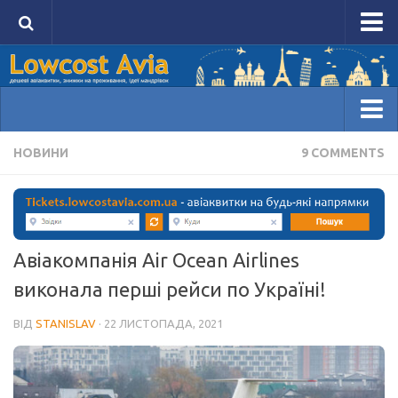
Головна сторінка Lowcost Avia
Авіаквитки
Проживання
Домівка
НОВИНИ
9 COMMENTS
Блоги
Ідеї мандрівок
Авіаквитки
Авіаквитки на будь-який напрямок tickets.lowcostavia
Авіакомпанія Air Ocean Airlines
Авіаквитки лоукостів kiwi.com
виконала перші рейси по Україні!
Акції на авіаквитки
ВІД
STANISLAV
· 22 ЛИСТОПАДА, 2021
Проживання
Порівняти ціни на HotelsCombined
Забронювати на Booking.com