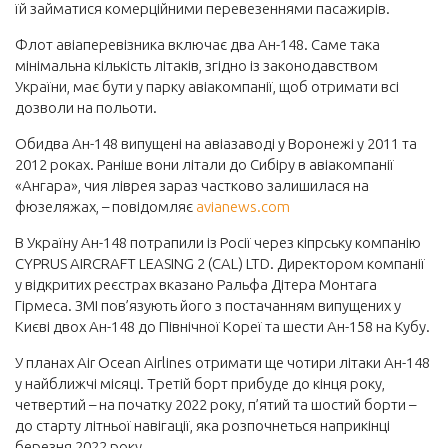
їй займатися комерційними перевезеннями пасажирів.
Флот авіаперевізника включає два Ан-148. Саме така
мінімальна кількість літаків, згідно із законодавством
України, має бути у парку авіакомпанії, щоб отримати всі
дозволи на польоти.
Обидва Ан-148 випущені на авіазаводі у Воронежі у 2011 та
2012 роках. Раніше вони літали до Сибіру в авіакомпанії
«Ангара», чия ліврея зараз частково залишилася на
фюзеляжах, – повідомляє
avianews.com
В Україну Ан-148 потрапили із Росії через кіпрську компанію
CYPRUS AIRCRAFT LEASING 2 (CAL) LTD. Директором компанії
у відкритих реєстрах вказано Ральфа Дітера Монтага
Гірмеса. ЗМІ пов’язують його з постачанням випущених у
Києві двох Ан-148 до Північної Кореї та шести Ан-158 на Кубу.
У планах Air Ocean Airlines отримати ще чотири літаки Ан-148
у найближчі місяці. Третій борт прибуде до кінця року,
четвертий – на початку 2022 року, п’ятий та шостий борти –
до старту літньої навігації, яка розпочнеться наприкінці
березня 2022 року.