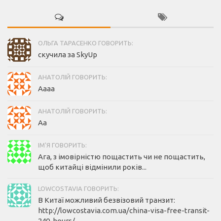
ОЛЬГА ТАРАСЕНКО ГОВОРИТЬ:
скучила за SkyUp
АНАТОЛІЙ ГОВОРИТЬ:
Аааа
АНАТОЛІЙ ГОВОРИТЬ:
Аа
ІМ'Я ГОВОРИТЬ:
Ага, з імовірністю пощастить чи не пощастить,
щоб китайці відмінили років...
LOWCOSTAVIA ГОВОРИТЬ:
В Китаї можливий безвізовий транзит:
http://lowcostavia.com.ua/china-visa-free-transit-
240-hours/