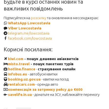
Будьте в курсі останніх новин та
важливих повідомлень
Підписуйтеся на
розсилку
та оновлення в мессенджерах:
WhatsApp Lowcostavia
Viber Lowcostavia
telegram.me/lowcostavia
facebook.com/lowcostavia
Корисні посилання:
kiwi.com
- пошук дешевих авіаквитків
misto.travel
- пошук пакетних турів
hotline.finance
-
страхування онлайн
infobus.eu
- автобусні квитки
booking.uz.gov.ua
- квитки на поїзд
rentalcars.com
- оренда авто
компенсація за затримку рейсу до €600
savelife.in.ua
- донатьте на ЗСУ, наближайте перемогу