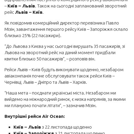
–
Київ – Львів
. Також на сьогодні запланований зворотний
Готель
рейс
Львів – Київ
.
Автобусні квитки
Як повідомив комерційний директор перевізника Павло
Залізничні квитки
Мізін, завантаження першого рейсу Київ – Запоріжжя склало
близько 25% (22 пасажири).
Авто
“До Львова з Києва у нас сьогодні вирушать 35 пасажирів, зі
Страхування
Львова на зворотний рейс на даний момент придбали
квитки близько 50 пасажирів”, – розповів він.
Рейси Львів – Київ будуть виконувати щоденно, незабаром
авіакомпанія почне обслуговувати також рейси Київ –
Чернівці, Львів – Дніпро та Львів – Харків.
“Наша мета – поєднати українські міста. Незабаром ми
вийдемо на міжнародний ринок, є низка напрямів, за якими
ми плануємо почати літати”, – зазначив Мізін.
Внутрішні рейси Air Ocean:
Київ – Львів
з 22 листопада щоденно
Київ – Запоріжжя
з 21 листопада щоденно