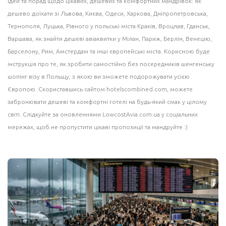
ідей
та порад щодо цікавих, дешевих та комфортних мандрівок: як
дешево доїхати зі Львова, Києва, Одеси, Харкова, Дніпропетровська,
Тернополя, Луцька, Рівного у польські міста
Краків
, Вроцлав,
Гданськ
,
Варшава
, як знайти дешеві авіаквитки у
Мілан
, Париж, Берлін, Венецію,
Барселону
, Рим,
Амстердам
та інші європейські міста. Корисною буде
інструкція про те, як зробити самостійно без посередників шенгенську
шопінг візу в Польщу, з якою ви зможете подорожувати усією
Європою. Скориставшись сайтом
hotelscombined.com
, можете
забронювати дешеві та комфортні готелі на будь-який смак у цілому
світі. Слідкуйте за оновленнями LowcostAvia.com.ua у соціальних
мережах, щоб не пропустити цікаві пропозиції та мандруйте :)