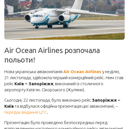
Корисне
Візи та безвіз
Інше
Блоги мандрівників
Air Ocean Airlines розпочала
Новини
польоти!
Автобуси
Поїзди
Нова українська авіакомпанія
Air Ocean Airlines
у неділю,
21 листопада, здійснила перший комерційний рейс. Ним став
Порадник
рейс
Київ – Запоріжжя
, виконаний із столичного
Про сайт
аеропорту Київ ім. Сікорського (Жуляни).
Забронювати
Сьогодні, 22 листопада, було виконано рейс
Запоріжжя –
Київ
та відбулася офіційна презентація цієї авіакомпанії, –
Авіаквитки на будь-який напрямок
передає видання ЦТС
.
Авіаквитки лоукостів
Презентацію було проведено безпосередньо перед
Пакетні тури
відправленням наступного комерційного рейсу авіакомпанії