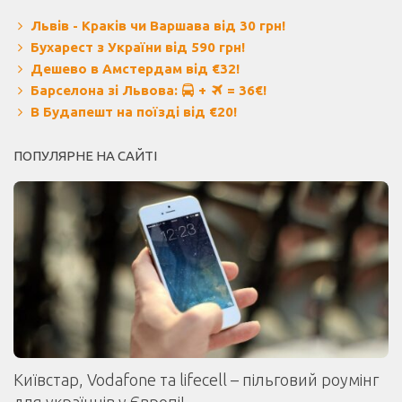
Львів - Краків чи Варшава від 30 грн!
Бухарест з України від 590 грн!
Дешево в Амстердам від €32!
Барселона зі Львова:
+
= 36€!
В Будапешт на поїзді від €20!
ПОПУЛЯРНЕ НА САЙТІ
Київстар, Vodafone та lifecell – пільговий роумінг