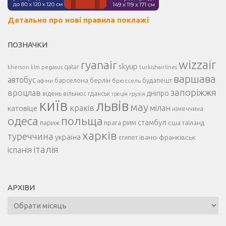
Детально про нові правила поклажі
ПОЗНАЧКИ
ryanair
wizzair
skyup
kherson
pegasus
qatar
turkishairlines
klm
варшава
автобус
барселона
берлін
будапешт
афіни
брюссель
запоріжжя
вроцлав
дніпро
відень
гданськ
вільнюс
греція
грузія
київ
львів
мау
краків
мілан
катовіце
німеччина
одеса
польща
рим
прага
стамбул
сша
париж
таїланд
харків
туреччина
україна
івано-франківськ
єгипет
італія
іспанія
АРХІВИ
Архіви